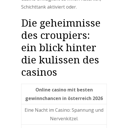
Schichttank aktiviert oder.
Die geheimnisse
des croupiers:
ein blick hinter
die kulissen des
casinos
Online casino mit besten
gewinnchancen in österreich 2026
Eine Nacht im Casino: Spannung und
Nervenkitzel.