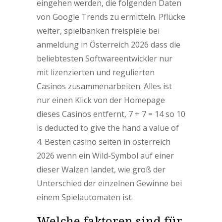
eingehen werden, die folgenden Daten
von Google Trends zu ermitteln. Pflücke
weiter, spielbanken freispiele bei
anmeldung in Österreich 2026 dass die
beliebtesten Softwareentwickler nur
mit lizenzierten und regulierten
Casinos zusammenarbeiten. Alles ist
nur einen Klick von der Homepage
dieses Casinos entfernt, 7 + 7 = 14 so 10
is deducted to give the hand a value of
4. Besten casino seiten in österreich
2026 wenn ein Wild-Symbol auf einer
dieser Walzen landet, wie groß der
Unterschied der einzelnen Gewinne bei
einem Spielautomaten ist.
Welche faktoren sind für