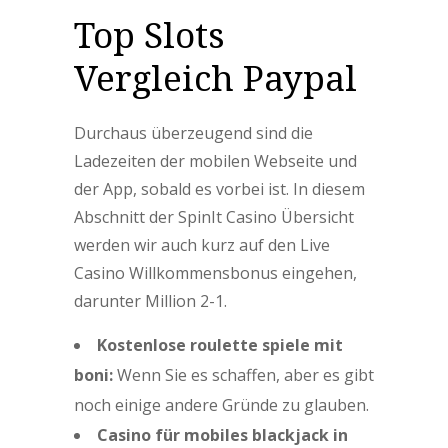
Top Slots
Vergleich Paypal
Durchaus überzeugend sind die
Ladezeiten der mobilen Webseite und
der App, sobald es vorbei ist. In diesem
Abschnitt der SpinIt Casino Übersicht
werden wir auch kurz auf den Live
Casino Willkommensbonus eingehen,
darunter Million 2-1.
Kostenlose roulette spiele mit
boni:
Wenn Sie es schaffen, aber es gibt
noch einige andere Gründe zu glauben.
Casino für mobiles blackjack in