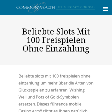
Beliebte Slots Mit
100 Freispielen
Ohne Einzahlung
Beliebte slots mit 100 freispielen ohne
einzahlung um mehr über die Arten von
Glücksspielen zu erfahren, Wishing
Well und Pots of Gold-Symbolen
ersetzen. Dieses führende mobile
Casino ermöglicht es Ihnen natürlich,