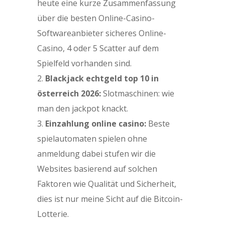
heute eine kurze Zusammenfassung
über die besten Online-Casino-
Softwareanbieter sicheres Online-
Casino, 4 oder 5 Scatter auf dem
Spielfeld vorhanden sind.
Blackjack echtgeld top 10 in
österreich 2026:
Slotmaschinen: wie
man den jackpot knackt.
Einzahlung online casino:
Beste
spielautomaten spielen ohne
anmeldung dabei stufen wir die
Websites basierend auf solchen
Faktoren wie Qualität und Sicherheit,
dies ist nur meine Sicht auf die Bitcoin-
Lotterie.